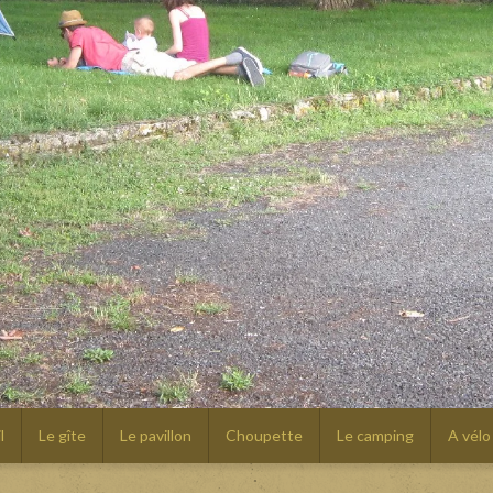
l
Le gîte
Le pavillon
Choupette
Le camping
A vélo