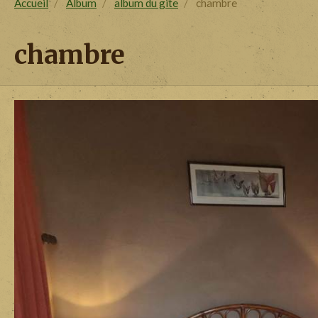
Accueil
Album
album du gite
chambre
chambre