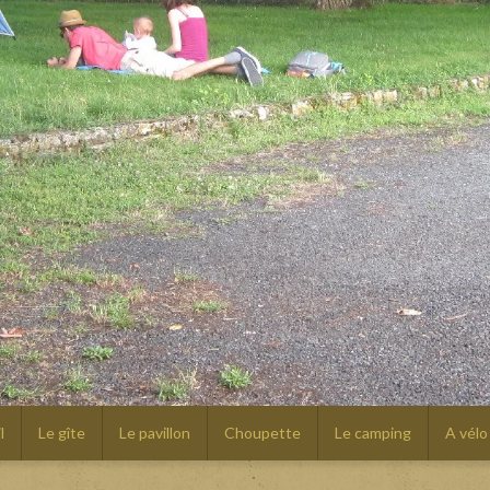
l
Le gîte
Le pavillon
Choupette
Le camping
A vélo