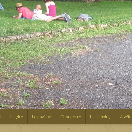
l
Le gîte
Le pavillon
Choupette
Le camping
A vélo