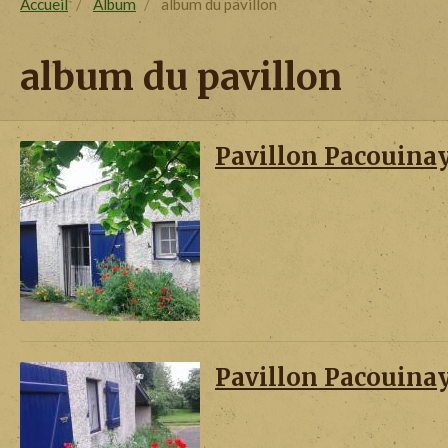
Accueil
Album
album du pavillon
album du pavillon
Pavillon Pacouina
Pavillon Pacouina