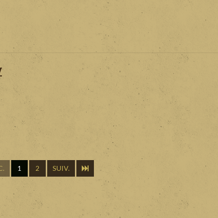
y
C.
1
2
SUIV.